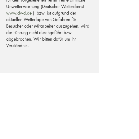
Unwetterwarnung (Deutscher Wetterdienst 
www.dwd.de 
)  bzw. ist aufgrund der 
aktuellen Wetterlage von Gefahren für 
Besucher oder Mitarbeiter auszugehen, wird 
die Führung nicht durchgeführt bzw. 
abgebrochen. Wir bitten dafür um Ihr 
Verständnis.
Postadresse
Büchelstraße 40
53227 Bonn
Adresse Besucher
Büchelstraße 50