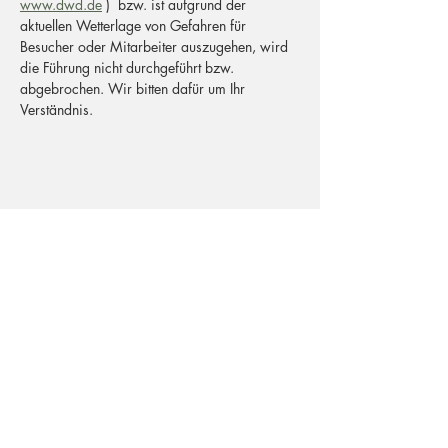
www.dwd.de
 )  bzw. ist aufgrund der 
aktuellen Wetterlage von Gefahren für 
Besucher oder Mitarbeiter auszugehen, wird 
die Führung nicht durchgeführt bzw. 
abgebrochen. Wir bitten dafür um Ihr 
Verständnis.
Postadresse
Büchelstraße 40
53227 Bonn
Adresse Besucher
Büchelstraße 50
53227 Bonn