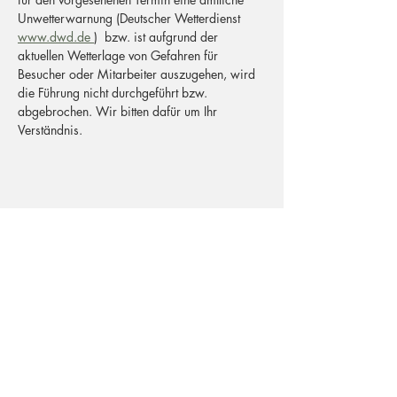
Unwetterwarnung (Deutscher Wetterdienst 
www.dwd.de 
)  bzw. ist aufgrund der 
aktuellen Wetterlage von Gefahren für 
Besucher oder Mitarbeiter auszugehen, wird 
die Führung nicht durchgeführt bzw. 
abgebrochen. Wir bitten dafür um Ihr 
Verständnis.
Postadresse
Büchelstraße 40
53227 Bonn
Adresse Besucher
Büchelstraße 50