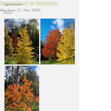
Impressionen im November
Impressionen
Aktualisiert:
21. Nov. 2024
Archiv
Aktuelles
Termine
Impressionen im März